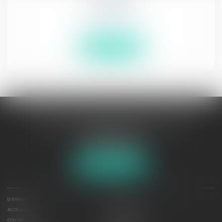
Le Barreau
En savoir plus
ORDRE DES AVOCATS DE BETHUNE
174 Place Lamartine
62400 BETHUNE
Tél :
03 21 56 25 57
Nous localiser
LE BARREAU
ANNUAIRE
ACCÈS AU DROIT
VOTRE AVOCAT
CONTACT
LE CONSEIL DE L'ORDRE